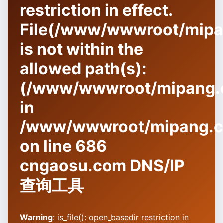
restriction in effect.
File(/www/wwwroot/mipang
is not within the
allowed path(s):
(/www/wwwroot/mipang.c
in
/www/wwwroot/mipang.co
on line
686
cngaosu.com DNS/IP
查询工具
Warning
: is_file(): open_basedir restriction in