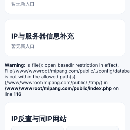
暂无新入口
IP与服务器信息补充
暂无新入口
Warning
: is_file(): open_basedir restriction in effect.
File(/www/wwwroot/mipang.com/public/../config/databa
is not within the allowed path(s):
(/www/wwwroot/mipang.com/public/:/tmp/) in
/www/wwwroot/mipang.com/public/index.php
on
line
116
IP反查与同IP网站