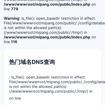
/www/wwwroot/mipang.com/public/index.php
on
line
779
Warning
: is_file(): open_basedir restriction in effect.
File(/www/wwwroot/mipang.com/public/../config/databa
is not within the allowed path(s):
(/www/wwwroot/mipang.com/public/:/tmp/) in
/www/wwwroot/mipang.com/public/index.php
on
line
116
热门域名DNS查询
: is_file(): open_basedir restriction in effect.
File(/www/wwwroot/mipang.com/public/../config/iana
is not within the allowed path(s):
(/www/wwwroot/mipang.com/public/:/tmp/) in
on line