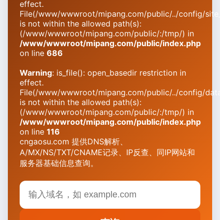
effect.
File(/www/wwwroot/mipang.com/public/../config/site_
is not within the allowed path(s):
(/www/wwwroot/mipang.com/public/:/tmp/) in
/www/wwwroot/mipang.com/public/index.php
on line
686
Warning
: is_file(): open_basedir restriction in
effect.
File(/www/wwwroot/mipang.com/public/../config/dat
is not within the allowed path(s):
(/www/wwwroot/mipang.com/public/:/tmp/) in
/www/wwwroot/mipang.com/public/index.php
on line
116
cngaosu.com 提供DNS解析、
A/MX/NS/TXT/CNAME记录、IP反查、同IP网站和
服务器基础信息查询。