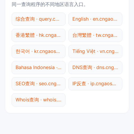
同一查询程序的不同地区语言入口。
综合查询 · query.cngaosu.com
English · en.cngaosu.com
香港繁體 · hk.cngaosu.com
台灣繁體 · tw.cngaosu.com
한국어 · kr.cngaosu.com
Tiếng Việt · vn.cngaosu.com
Bahasa Indonesia · id.cngaosu.com
DNS查询 · dns.cngaosu.com
SEO查询 · seo.cngaosu.com
IP反查 · ip.cngaosu.com
Whois查询 · whois.cngaosu.com